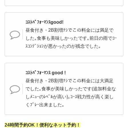
ｺｽﾄﾊﾟﾌｫｰﾏﾝｽgood!
昼食付き・2B割増ﾅｼでこの料金には満足で
した｡食事も美味しかったです｡前日の雨でｺｰ
ｽｺﾝﾃﾞｼｮﾝが悪かったのが残念でした｡
ｺｽﾄﾊﾟﾌｫｰﾏﾝｽ good !
昼食付き・2B割増ﾅｼでこの料金には大満足
でした｡食事が美味しかったです(追加料金な
しﾒﾆｭｰのﾚﾍﾞﾙが高い)｡ｺｰｽ戦力性が高く楽し
くﾌﾟﾚｰ出来ました｡
24時間予約OK！便利なネット予約！