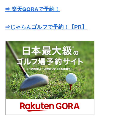
⇒ 楽天GORAで予約！
⇒じゃらんゴルフで予約！【PR】