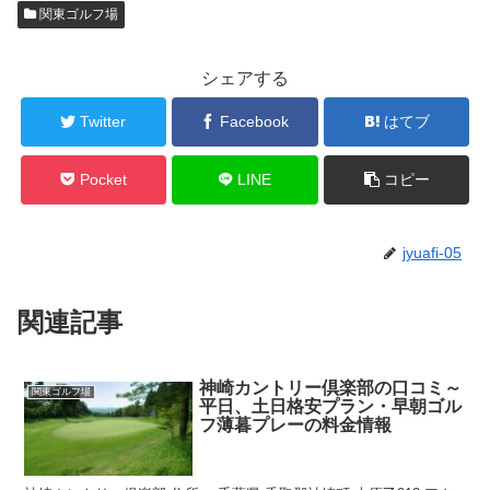
関東ゴルフ場
シェアする
Twitter
Facebook
はてブ
Pocket
LINE
コピー
jyuafi-05
関連記事
神崎カントリー倶楽部の口コミ～
関東ゴルフ場
平日、土日格安プラン・早朝ゴル
フ薄暮プレーの料金情報