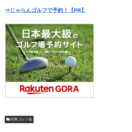
⇒じゃらんゴルフで予約！【PR】
関東ゴルフ場