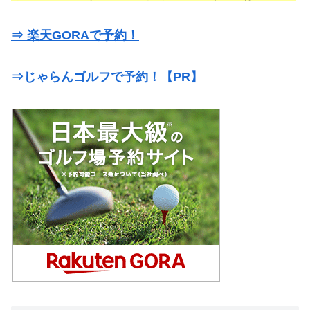
⇒ 楽天GORAで予約！
⇒じゃらんゴルフで予約！【PR】