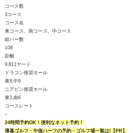
コース数
3コース
コース名
東コース、南コース、中コース
総パー数
108
距離
9,811ヤード
ドラコン推奨ホール
東8,中9
ニアピン推奨ホール
東2,南6
コースレート
–
24時間予約OK！便利なネット予約！
薄暮ゴルフ・午後ハーフの予約・ゴルフ場一覧は!【PR】