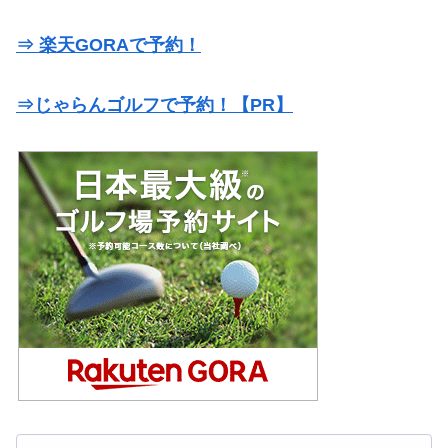
⇒ 楽天GORAで予約！
⇒じゃらんゴルフで予約！【PR】