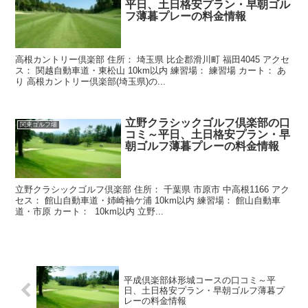
平日、土日格安プラン・早朝ゴル
フ薄暮プレーの料金情報
高根カントリー倶楽部 住所： 埼玉県 比企郡滑川町 福田4045 アクセ
ス： 関越自動車道・東松山 10km以内 練習場： 練習場 カート： あ
り 高根カントリー倶楽部(埼玉県)の...
立野クラシックゴルフ倶楽部の口
関東ゴルフ場
コミ～平日、土日格安プラン・早
朝ゴルフ薄暮プレーの料金情報
立野クラシックゴルフ倶楽部 住所： 千葉県 市原市 中高根1166 アク
セス： 館山自動車道・姉崎袖ケ浦 10km以内 練習場： 館山自動車
道・市原 カート： 10km以内 立野...
平成倶楽部鉢形城コースの口コミ～平
日、土日格安プラン・早朝ゴルフ薄暮プ
レーの料金情報