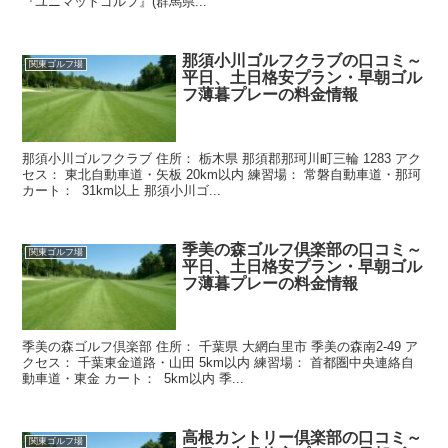
『ユニマットゴルフ』(群馬県...
那須小川ゴルフクラブの口コミ～
関東ゴルフ場
平日、土日格安プラン・早朝ゴル
フ薄暮プレーの料金情報
那須小川ゴルフクラブ 住所： 栃木県 那須郡那珂川町三輪 1283 アク
セス： 東北自動車道・矢板 20km以内 練習場： 常磐自動車道・那珂
カート： 31km以上 那須小川ゴ...
季美の森ゴルフ倶楽部の口コミ～
関東ゴルフ場
平日、土日格安プラン・早朝ゴル
フ薄暮プレーの料金情報
季美の森ゴルフ倶楽部 住所： 千葉県 大網白里市 季美の森南2-49 ア
クセス： 千葉東金道路・山田 5km以内 練習場： 首都圏中央連絡自
動車道・東金 カート： 5km以内 季...
高根カントリー倶楽部の口コミ～
関東ゴルフ場