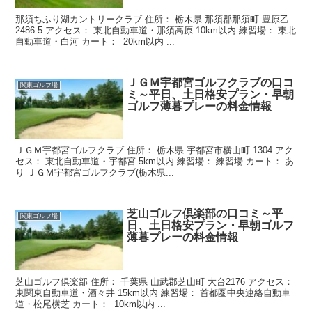
那須ちふり湖カントリークラブ 住所： 栃木県 那須郡那須町 豊原乙
2486-5 アクセス： 東北自動車道・那須高原 10km以内 練習場： 東北
自動車道・白河 カート： 20km以内 ...
ＪＧＭ宇都宮ゴルフクラブの口コ
関東ゴルフ場
ミ～平日、土日格安プラン・早朝
ゴルフ薄暮プレーの料金情報
ＪＧＭ宇都宮ゴルフクラブ 住所： 栃木県 宇都宮市横山町 1304 アク
セス： 東北自動車道・宇都宮 5km以内 練習場： 練習場 カート： あ
り ＪＧＭ宇都宮ゴルフクラブ(栃木県...
芝山ゴルフ倶楽部の口コミ～平
関東ゴルフ場
日、土日格安プラン・早朝ゴルフ
薄暮プレーの料金情報
芝山ゴルフ倶楽部 住所： 千葉県 山武郡芝山町 大台2176 アクセス：
東関東自動車道・酒々井 15km以内 練習場： 首都圏中央連絡自動車
道・松尾横芝 カート： 10km以内 ...