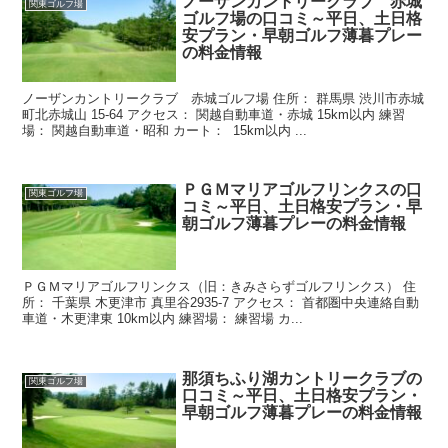
ノーザンカントリークラブ 赤城
関東ゴルフ場
ゴルフ場の口コミ～平日、土日格
安プラン・早朝ゴルフ薄暮プレー
の料金情報
ノーザンカントリークラブ 赤城ゴルフ場 住所： 群馬県 渋川市赤城
町北赤城山 15-64 アクセス： 関越自動車道・赤城 15km以内 練習
場： 関越自動車道・昭和 カート： 15km以内 ...
ＰＧＭマリアゴルフリンクスの口
関東ゴルフ場
コミ～平日、土日格安プラン・早
朝ゴルフ薄暮プレーの料金情報
ＰＧＭマリアゴルフリンクス（旧：きみさらずゴルフリンクス） 住
所： 千葉県 木更津市 真里谷2935-7 アクセス： 首都圏中央連絡自動
車道・木更津東 10km以内 練習場： 練習場 カ...
那須ちふり湖カントリークラブの
関東ゴルフ場
口コミ～平日、土日格安プラン・
早朝ゴルフ薄暮プレーの料金情報