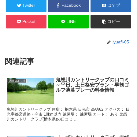
Twitter
Facebook
はてブ
Pocket
LINE
コピー
jyuafi-05
関連記事
鬼怒川カントリークラブの口コミ
関東ゴルフ場
～平日、土日格安プラン・早朝ゴ
ルフ薄暮プレーの料金情報
鬼怒川カントリークラブ 住所： 栃木県 日光市 高徳62 アクセス： 日
光宇都宮道路・今市 10km以内 練習場： 練習場 カート： あり 鬼怒
川カントリークラブ(栃木県)の口コミ ...