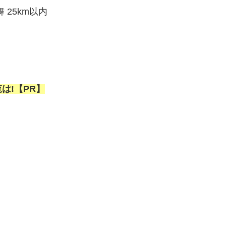
25km以内
は!【PR】