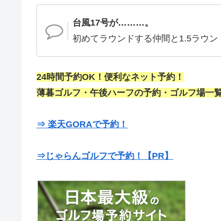
台風17号が………。
初めてラウンドする仲間と1.5ラウ
24時間予約OK！便利なネット予約！
薄暮ゴルフ・午後ハーフの予約・ゴルフ場一覧
⇒ 楽天GORAで予約！
⇒じゃらんゴルフで予約！【PR】