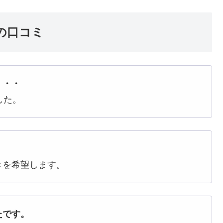
の口コミ
・・・
した。
きを希望します。
たです。