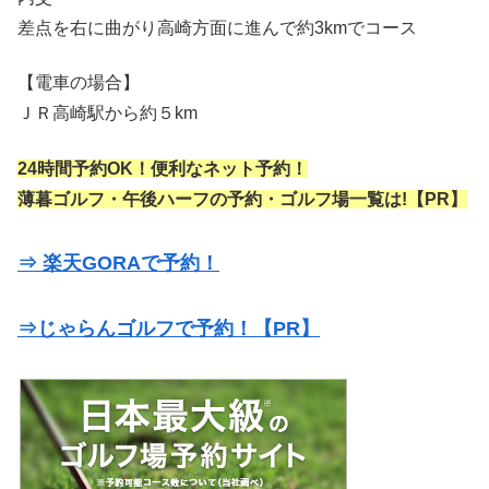
差点を右に曲がり高崎方面に進んで約3kmでコース
【電車の場合】
ＪＲ高崎駅から約５km
24時間予約OK！便利なネット予約！
薄暮ゴルフ・午後ハーフの予約・ゴルフ場一覧は!【PR】
⇒ 楽天GORAで予約！
⇒じゃらんゴルフで予約！【PR】