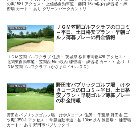
の沢1581 アクセス： 上信越自動車道・藤岡 15km以内 練習場： 練
習場 カート： あり グリーンパークカントリ...
ＪＧＭ笠間ゴルフクラブの口コミ
関東ゴルフ場
～平日、土日格安プラン・早朝ゴ
ルフ薄暮プレーの料金情報
ＪＧＭ笠間ゴルフクラブ 住所： 茨城県 桜川市高幡426 アクセス：
北関東自動車道・笠間西 5km以内 練習場： 練習場 カート： あり Ｊ
ＧＭ笠間ゴルフクラブ（かさまロイヤルＧＣ）...
野田市パブリックゴルフ場 けや
関東ゴルフ場
きコースの口コミ～平日、土日格
安プラン・早朝ゴルフ薄暮プレー
の料金情報
野田市パブリックゴルフ場 けやきコース 住所： 千葉県 野田市 三
ツ堀1350-1 アクセス： 常磐自動車道・柏 10km以内 練習場： 練習場
カート： あり 野田市パブリックゴ...