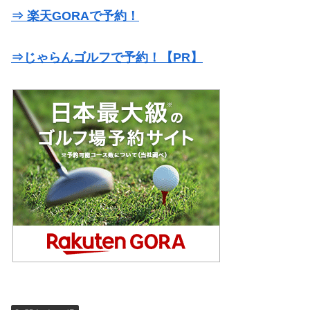
⇒ 楽天GORAで予約！
⇒じゃらんゴルフで予約！【PR】