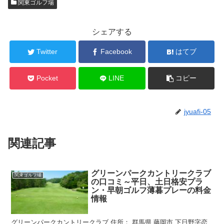
関東ゴルフ場
シェアする
Twitter
Facebook
はてブ
Pocket
LINE
コピー
jyuafi-05
関連記事
グリーンパークカントリークラブ
関東ゴルフ場
の口コミ～平日、土日格安プラ
ン・早朝ゴルフ薄暮プレーの料金
情報
グリーンパークカントリークラブ 住所： 群馬県 藤岡市 下日野字恋