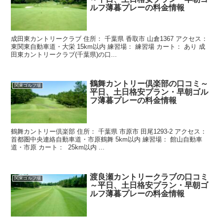
ルフ薄暮プレーの料金情報
成田東カントリークラブ 住所： 千葉県 香取市 山倉1367 アクセス：
東関東自動車道・大栄 15km以内 練習場： 練習場 カート： あり 成
田東カントリークラブ(千葉県)の口...
鶴舞カントリー倶楽部の口コミ～
関東ゴルフ場
平日、土日格安プラン・早朝ゴル
フ薄暮プレーの料金情報
鶴舞カントリー倶楽部 住所： 千葉県 市原市 田尾1293-2 アクセス：
首都圏中央連絡自動車道・市原鶴舞 5km以内 練習場： 館山自動車
道・市原 カート： 25km以内 ...
渡良瀬カントリークラブの口コミ
関東ゴルフ場
～平日、土日格安プラン・早朝ゴ
ルフ薄暮プレーの料金情報