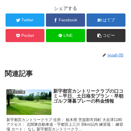
シェアする
Twitter
Facebook
はてブ
Pocket
LINE
コピー
jyuafi-05
関連記事
新宇都宮カントリークラブの口コ
関東ゴルフ場
ミ～平日、土日格安プラン・早朝
ゴルフ薄暮プレーの料金情報
新宇都宮カントリークラブ 住所： 栃木県 芳賀郡市貝町 大谷津1180
アクセス： 北関東自動車道・宇都宮上三川 30km以内 練習場： 練習
場 カート： なし 新宇都宮カントリークラ...