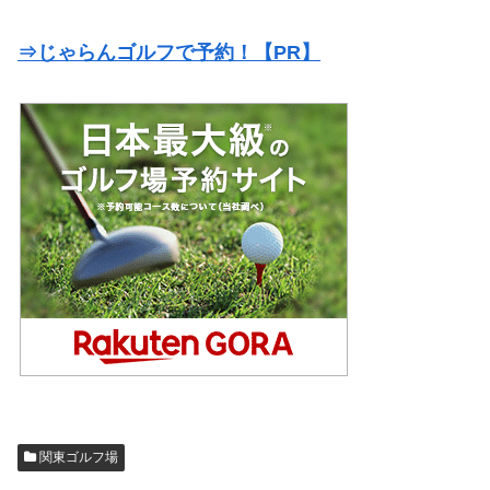
⇒じゃらんゴルフで予約！【PR】
関東ゴルフ場