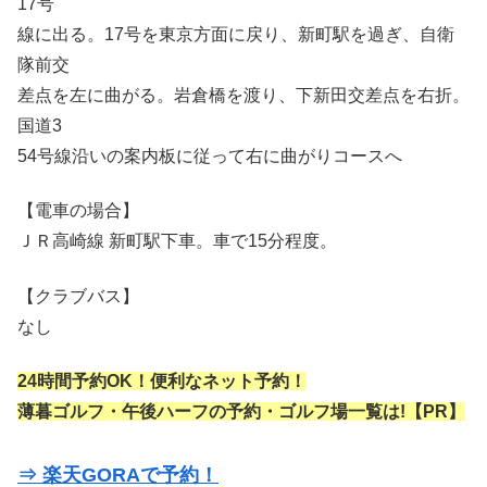
17号
線に出る。17号を東京方面に戻り、新町駅を過ぎ、自衛
隊前交
差点を左に曲がる。岩倉橋を渡り、下新田交差点を右折。
国道3
54号線沿いの案内板に従って右に曲がりコースへ
【電車の場合】
ＪＲ高崎線 新町駅下車。車で15分程度。
【クラブバス】
なし
24時間予約OK！便利なネット予約！
薄暮ゴルフ・午後ハーフの予約・ゴルフ場一覧は!【PR】
⇒ 楽天GORAで予約！