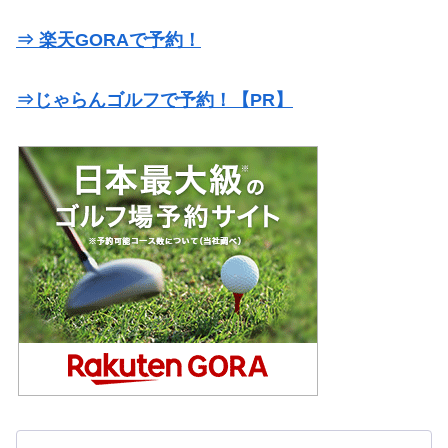
⇒ 楽天GORAで予約！
⇒じゃらんゴルフで予約！【PR】