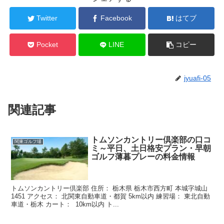
Twitter
Facebook
はてブ
Pocket
LINE
コピー
jyuafi-05
関連記事
トムソンカントリー倶楽部の口コ
関東ゴルフ場
ミ～平日、土日格安プラン・早朝
ゴルフ薄暮プレーの料金情報
トムソンカントリー倶楽部 住所： 栃木県 栃木市西方町 本城字城山
1451 アクセス： 北関東自動車道・都賀 5km以内 練習場： 東北自動
車道・栃木 カート： 10km以内 ト...