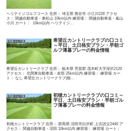
ヘリテイジゴルフコース 住所： 埼玉県 熊谷市 小江川228 アクセ
ス： 関越自動車道・東松山 10km以内 練習場： 関越自動車道・嵐山
小川 カート： 10km以内 ヘリテイジ...
希望丘カントリークラブの口コミ
関東ゴルフ場
～平日、土日格安プラン・早朝ゴ
ルフ薄暮プレーの料金情報
希望丘カントリークラブ 住所： 栃木県 芳賀郡 茂木町大字深沢2120
アクセス： 北関東自動車道・友部 25km以内 練習場： 練習場 カー
ト： なし 希望丘カントリークラブ(栃...
初穂カントリークラブの口コミ～
関東ゴルフ場
平日、土日格安プラン・早朝ゴル
フ薄暮プレーの料金情報
初穂カントリークラブ 住所： 群馬県 沼田市白沢町 上古語父2440 ア
クセス： 関越自動車道・沼田 10km以内 練習場： 練習場 カート：