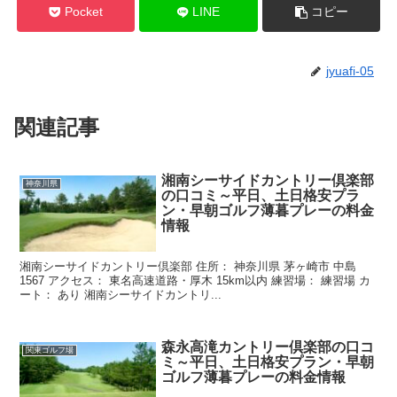
Pocket
LINE
コピー
jyuafi-05
関連記事
湘南シーサイドカントリー倶楽部
神奈川県
の口コミ～平日、土日格安プラ
ン・早朝ゴルフ薄暮プレーの料金
情報
湘南シーサイドカントリー倶楽部 住所： 神奈川県 茅ヶ崎市 中島
1567 アクセス： 東名高速道路・厚木 15km以内 練習場： 練習場 カ
ート： あり 湘南シーサイドカントリ...
森永高滝カントリー倶楽部の口コ
関東ゴルフ場
ミ～平日、土日格安プラン・早朝
ゴルフ薄暮プレーの料金情報