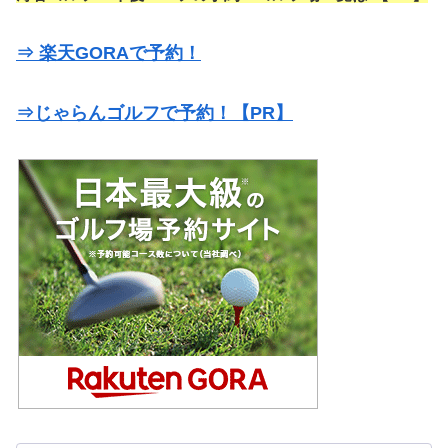
⇒ 楽天GORAで予約！
⇒じゃらんゴルフで予約！【PR】