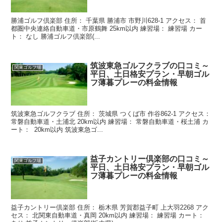
勝浦ゴルフ倶楽部 住所： 千葉県 勝浦市 市野川628-1 アクセス： 首
都圏中央連絡自動車道・市原鶴舞 25km以内 練習場： 練習場 カー
ト： なし 勝浦ゴルフ倶楽部(...
筑波東急ゴルフクラブの口コミ～
関東ゴルフ場
平日、土日格安プラン・早朝ゴル
フ薄暮プレーの料金情報
筑波東急ゴルフクラブ 住所： 茨城県 つくば市 作谷862-1 アクセス：
常磐自動車道・土浦北 20km以内 練習場： 常磐自動車道・桜土浦 カ
ート： 20km以内 筑波東急ゴ...
益子カントリー倶楽部の口コミ～
関東ゴルフ場
平日、土日格安プラン・早朝ゴル
フ薄暮プレーの料金情報
益子カントリー倶楽部 住所： 栃木県 芳賀郡益子町 上大羽2268 アク
セス： 北関東自動車道・真岡 20km以内 練習場： 練習場 カート：