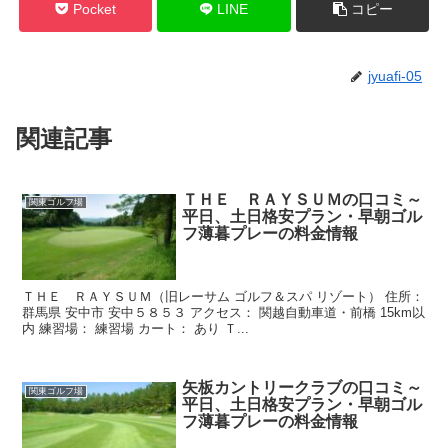
Pocket
LINE
コピー
jyuafi-05
関連記事
ＴＨＥ ＲＡＹＳＵＭの口コミ～
関東ゴルフ場
平日、土日格安プラン・早朝ゴル
フ薄暮プレーの料金情報
ＴＨＥ ＲＡＹＳＵＭ（旧レーサム ゴルフ＆スパ リゾート） 住所：
群馬県 安中市 安中５８５３ アクセス： 関越自動車道・前橋 15km以
内 練習場： 練習場 カート： あり Ｔ...
矢板カントリークラブの口コミ～
関東ゴルフ場
平日、土日格安プラン・早朝ゴル
フ薄暮プレーの料金情報