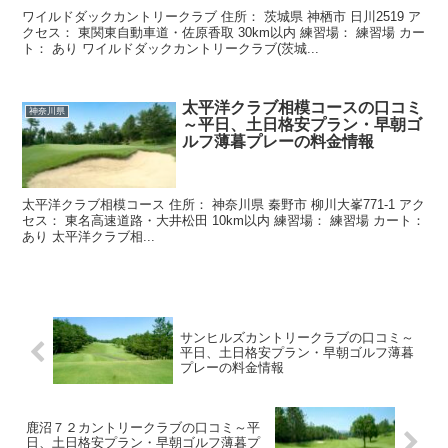
ワイルドダックカントリークラブ 住所： 茨城県 神栖市 日川2519 ア
クセス： 東関東自動車道・佐原香取 30km以内 練習場： 練習場 カー
ト： あり ワイルドダックカントリークラブ(茨城...
太平洋クラブ相模コースの口コミ
神奈川県
～平日、土日格安プラン・早朝ゴ
ルフ薄暮プレーの料金情報
太平洋クラブ相模コース 住所： 神奈川県 秦野市 柳川大峯771-1 アク
セス： 東名高速道路・大井松田 10km以内 練習場： 練習場 カート：
あり 太平洋クラブ相...
サンヒルズカントリークラブの口コミ～
平日、土日格安プラン・早朝ゴルフ薄暮
プレーの料金情報
鹿沼７２カントリークラブの口コミ～平
日、土日格安プラン・早朝ゴルフ薄暮プ