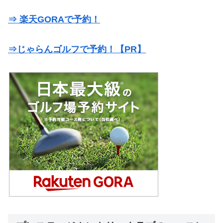
⇒ 楽天GORAで予約！
⇒じゃらんゴルフで予約！【PR】