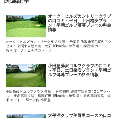
関連記事
オーク・ヒルズカントリークラブ
関東ゴルフ場
の口コミ～平日、土日格安プラ
ン・早朝ゴルフ薄暮プレーの料金
情報
オーク・ヒルズカントリークラブ 住所： 千葉県 香取市苅毛893 アク
セス： 東関東自動車道・大栄 10km以内 練習場： 練習場 カート：
あり オーク・ヒルズカントリー...
小田急藤沢ゴルフクラブの口コミ
神奈川県
～平日、土日格安プラン・早朝ゴ
ルフ薄暮プレーの料金情報
小田急藤沢ゴルフクラブ 住所： 神奈川県 綾瀬市深谷南7-2-1 アクセ
ス： 東名高速道路・横浜町田 15km以内 練習場： 東名高速道路・綾
瀬 カート： 5km以内 小田急...
太平洋クラブ美野里コースの口コ
関東ゴルフ場