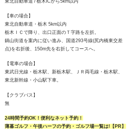
東北自動車道 / 栃木ICから5km以内
【車の場合】
東北自動車道・栃木 5km以内
栃木ＩＣで降り、出口正面のＴ字路を左折。
鍋山街道を案内に従い進み、国道293号線(尻内橋東交差
点)を右折後、150m先を右折してコースへ。
【電車の場合】
東武日光線・栃木駅、新栃木駅、ＪＲ両毛線・栃木駅、
東北新幹線・小山駅下車。
【クラブバス】
無
24時間予約OK！便利なネット予約！
薄暮ゴルフ・午後ハーフの予約・ゴルフ場一覧は!【PR】