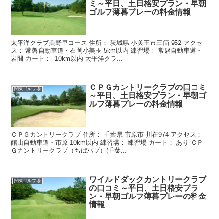
ミ～平日、土日格安プラン・早朝
ゴルフ薄暮プレーの料金情報
太平洋クラブ美野里コース 住所： 茨城県 小美玉市三箇 952 アクセ
ス： 常磐自動車道・石岡小美玉 5km以内 練習場： 常磐自動車道・
岩間 カート： 10km以内 太平洋クラ...
ＣＰＧカントリークラブの口コミ
関東ゴルフ場
～平日、土日格安プラン・早朝ゴ
ルフ薄暮プレーの料金情報
ＣＰＧカントリークラブ 住所： 千葉県 市原市 川在974 アクセス：
館山自動車道・市原 10km以内 練習場： 練習場 カート： あり ＣＰ
Ｇカントリークラブ（ちばパブ）(千葉...
ワイルドダックカントリークラブ
関東ゴルフ場
の口コミ～平日、土日格安プラ
ン・早朝ゴルフ薄暮プレーの料金
情報