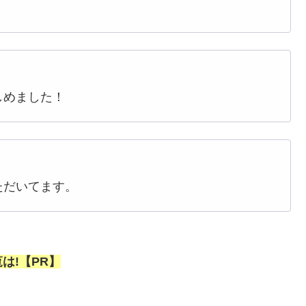
しめました！
ただいてます。
は!【PR】