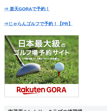
⇒ 楽天GORAで予約！
⇒じゃらんゴルフで予約！【PR】