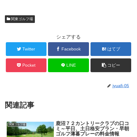
関東ゴルフ場
シェアする
Twitter
Facebook
はてブ
Pocket
LINE
コピー
jyuafi-05
関連記事
鹿沼７２カントリークラブの口コ
関東ゴルフ場
ミ～平日、土日格安プラン・早朝
ゴルフ薄暮プレーの料金情報