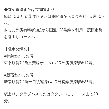
◆京葉道路または東関道より
箱崎I.Cより京葉道路または東関道から東金有料<大宮I.C>
へ。
さらに外房有料(終点)から国道128号線を利用、茂原市街
を経由しコースへ
【電車の場合】
●特急わかしお号
東京駅発7:15(京葉線ホーム)→JR外房茂原駅8:12着。
●新宿わかしお号
新宿駅発7:19(土日祝運行)→JR外房線茂原駅8:36着。
駅より、クラブバスまたはタクシーにてコースまで20
分。