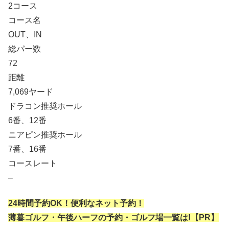
2コース
コース名
OUT、IN
総パー数
72
距離
7,069ヤード
ドラコン推奨ホール
6番、12番
ニアピン推奨ホール
7番、16番
コースレート
–
24時間予約OK！便利なネット予約！
薄暮ゴルフ・午後ハーフの予約・ゴルフ場一覧は!【PR】