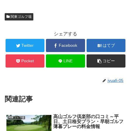
関東ゴルフ場
シェアする
Twitter
Facebook
はてブ
Pocket
LINE
コピー
jyuafi-05
関連記事
高山ゴルフ倶楽部の口コミ～平
関東ゴルフ場
日、土日格安プラン・早朝ゴルフ
薄暮プレーの料金情報