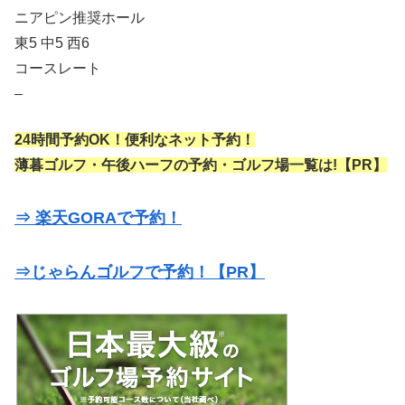
ニアピン推奨ホール
東5 中5 西6
コースレート
–
24時間予約OK！便利なネット予約！
薄暮ゴルフ・午後ハーフの予約・ゴルフ場一覧は!【PR】
⇒ 楽天GORAで予約！
⇒じゃらんゴルフで予約！【PR】