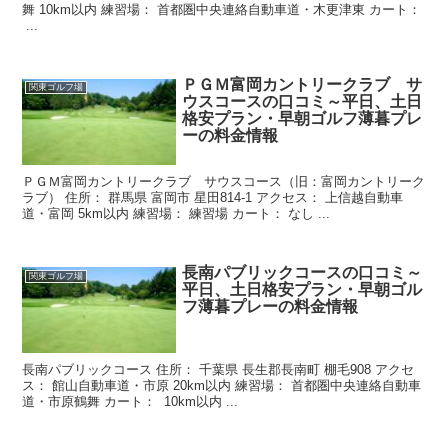
舞 10km以内 練習場： 首都圏中央連絡自動車道・木更津東 カート：
...
ＰＧＭ富岡カントリークラブ サ
関東ゴルフ場
ウスコースの口コミ～平日、土日
格安プラン・早朝ゴルフ薄暮プレ
ーの料金情報
ＰＧＭ富岡カントリークラブ サウスコース（旧：富岡カントリーク
ラブ） 住所： 群馬県 富岡市 星田814-1 アクセス： 上信越自動車
道・富岡 5km以内 練習場： 練習場 カート： なし ...
長南パブリックコースの口コミ～
関東ゴルフ場
平日、土日格安プラン・早朝ゴル
フ薄暮プレーの料金情報
長南パブリックコース 住所： 千葉県 長生郡長南町 棚毛908 アクセ
ス： 館山自動車道・市原 20km以内 練習場： 首都圏中央連絡自動車
道・市原鶴舞 カート： 10km以内 ...