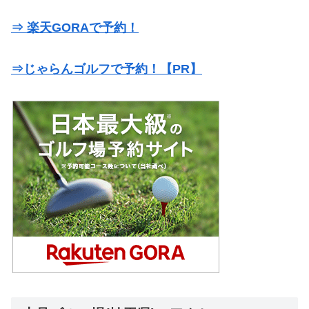
⇒ 楽天GORAで予約！
⇒じゃらんゴルフで予約！【PR】