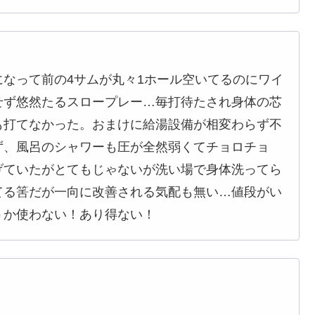
なって前の4サムが丸々1ホール空いてるのにワイ
せず悠然たるスロープレー…毎打待たされ身体の芯
も打てなかった。おまけに給湯設備が相変わらず不
ず、風呂のシャワーも圧が全然弱くてチョロチョ
げていたがとてもじゃないが洗い場で身体洗ってら
てる筈だが一向に改善される気配も無い…値段がい
うか使わない！あり得ない！