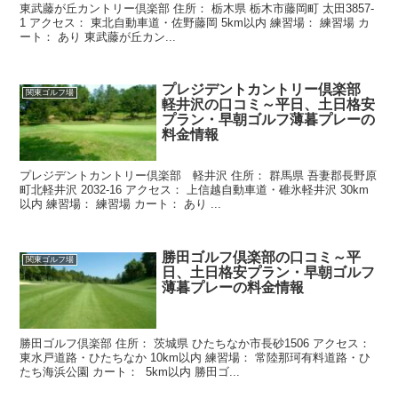
東武藤が丘カントリー倶楽部 住所： 栃木県 栃木市藤岡町 太田3857-
1 アクセス： 東北自動車道・佐野藤岡 5km以内 練習場： 練習場 カ
ート： あり 東武藤が丘カン...
プレジデントカントリー倶楽部
関東ゴルフ場
軽井沢の口コミ～平日、土日格安
プラン・早朝ゴルフ薄暮プレーの
料金情報
プレジデントカントリー倶楽部 軽井沢 住所： 群馬県 吾妻郡長野原
町北軽井沢 2032-16 アクセス： 上信越自動車道・碓氷軽井沢 30km
以内 練習場： 練習場 カート： あり ...
勝田ゴルフ倶楽部の口コミ～平
関東ゴルフ場
日、土日格安プラン・早朝ゴルフ
薄暮プレーの料金情報
勝田ゴルフ倶楽部 住所： 茨城県 ひたちなか市長砂1506 アクセス：
東水戸道路・ひたちなか 10km以内 練習場： 常陸那珂有料道路・ひ
たち海浜公園 カート： 5km以内 勝田ゴ...