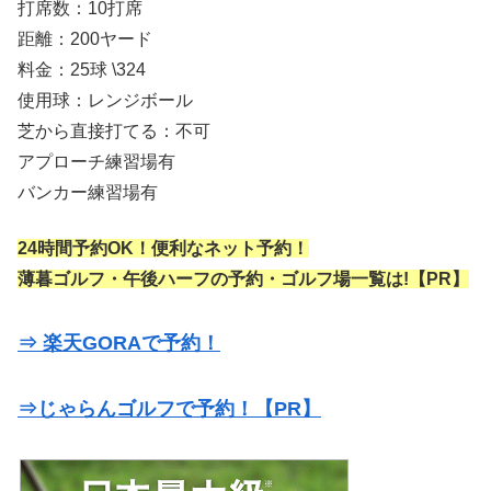
打席数：10打席
距離：200ヤード
料金：25球 \324
使用球：レンジボール
芝から直接打てる：不可
アプローチ練習場有
バンカー練習場有
24時間予約OK！便利なネット予約！
薄暮ゴルフ・午後ハーフの予約・ゴルフ場一覧は!【PR】
⇒ 楽天GORAで予約！
⇒じゃらんゴルフで予約！【PR】