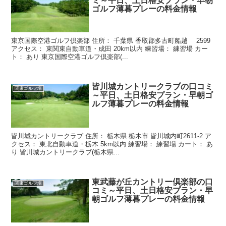
ミ～平日、土日格安プラン・早朝
ゴルフ薄暮プレーの料金情報
東京国際空港ゴルフ倶楽部 住所： 千葉県 香取郡多古町船越 2599
アクセス： 東関東自動車道・成田 20km以内 練習場： 練習場 カー
ト： あり 東京国際空港ゴルフ倶楽部(...
皆川城カントリークラブの口コミ
関東ゴルフ場
～平日、土日格安プラン・早朝ゴ
ルフ薄暮プレーの料金情報
皆川城カントリークラブ 住所： 栃木県 栃木市 皆川城内町2611-2 ア
クセス： 東北自動車道・栃木 5km以内 練習場： 練習場 カート： あ
り 皆川城カントリークラブ(栃木県...
東武藤が丘カントリー倶楽部の口
関東ゴルフ場
コミ～平日、土日格安プラン・早
朝ゴルフ薄暮プレーの料金情報