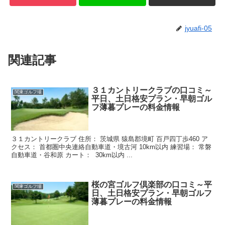
jyuafi-05
関連記事
３１カントリークラブの口コミ～
関東ゴルフ場
平日、土日格安プラン・早朝ゴル
フ薄暮プレーの料金情報
３１カントリークラブ 住所： 茨城県 猿島郡境町 百戸四丁歩460 ア
クセス： 首都圏中央連絡自動車道・境古河 10km以内 練習場： 常磐
自動車道・谷和原 カート： 30km以内 ...
桜の宮ゴルフ倶楽部の口コミ～平
関東ゴルフ場
日、土日格安プラン・早朝ゴルフ
薄暮プレーの料金情報