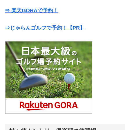
⇒ 楽天GORAで予約！
⇒じゃらんゴルフで予約！【PR】