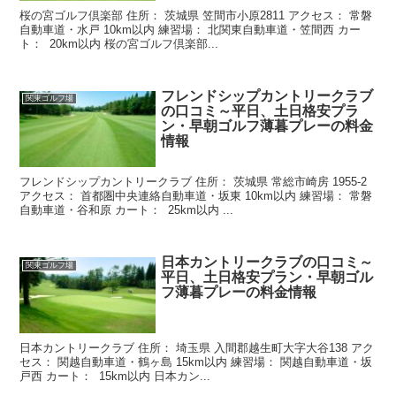
桜の宮ゴルフ倶楽部 住所： 茨城県 笠間市小原2811 アクセス： 常磐
自動車道・水戸 10km以内 練習場： 北関東自動車道・笠間西 カー
ト： 20km以内 桜の宮ゴルフ倶楽部...
フレンドシップカントリークラブ
関東ゴルフ場
の口コミ～平日、土日格安プラ
ン・早朝ゴルフ薄暮プレーの料金
情報
フレンドシップカントリークラブ 住所： 茨城県 常総市崎房 1955-2
アクセス： 首都圏中央連絡自動車道・坂東 10km以内 練習場： 常磐
自動車道・谷和原 カート： 25km以内 ...
日本カントリークラブの口コミ～
関東ゴルフ場
平日、土日格安プラン・早朝ゴル
フ薄暮プレーの料金情報
日本カントリークラブ 住所： 埼玉県 入間郡越生町大字大谷138 アク
セス： 関越自動車道・鶴ヶ島 15km以内 練習場： 関越自動車道・坂
戸西 カート： 15km以内 日本カン...