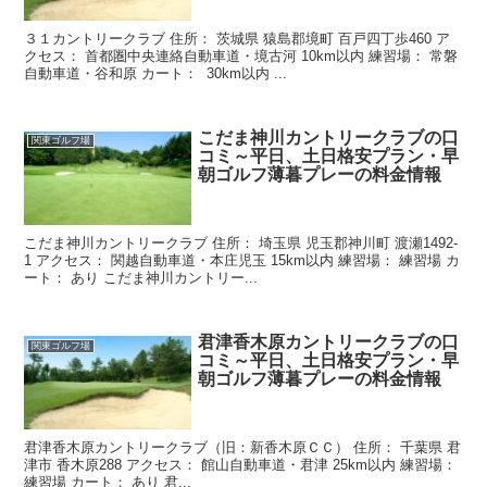
３１カントリークラブ 住所： 茨城県 猿島郡境町 百戸四丁歩460 ア
クセス： 首都圏中央連絡自動車道・境古河 10km以内 練習場： 常磐
自動車道・谷和原 カート： 30km以内 ...
こだま神川カントリークラブの口
関東ゴルフ場
コミ～平日、土日格安プラン・早
朝ゴルフ薄暮プレーの料金情報
こだま神川カントリークラブ 住所： 埼玉県 児玉郡神川町 渡瀬1492-
1 アクセス： 関越自動車道・本庄児玉 15km以内 練習場： 練習場 カ
ート： あり こだま神川カントリー...
君津香木原カントリークラブの口
関東ゴルフ場
コミ～平日、土日格安プラン・早
朝ゴルフ薄暮プレーの料金情報
君津香木原カントリークラブ（旧：新香木原ＣＣ） 住所： 千葉県 君
津市 香木原288 アクセス： 館山自動車道・君津 25km以内 練習場：
練習場 カート： あり 君...