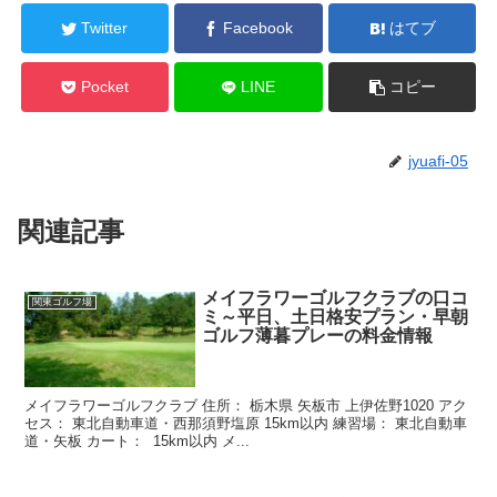
Twitter
Facebook
はてブ
Pocket
LINE
コピー
jyuafi-05
関連記事
メイフラワーゴルフクラブの口コ
関東ゴルフ場
ミ～平日、土日格安プラン・早朝
ゴルフ薄暮プレーの料金情報
メイフラワーゴルフクラブ 住所： 栃木県 矢板市 上伊佐野1020 アク
セス： 東北自動車道・西那須野塩原 15km以内 練習場： 東北自動車
道・矢板 カート： 15km以内 メ...