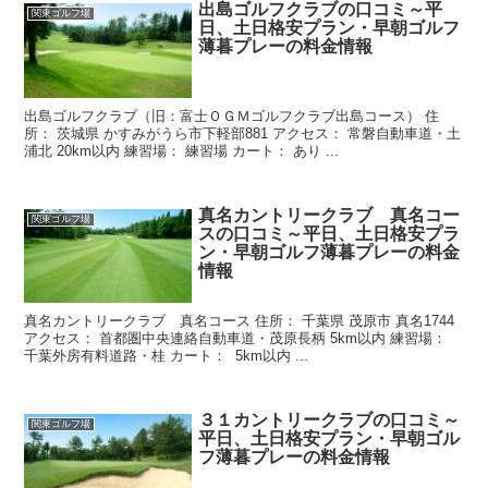
出島ゴルフクラブの口コミ～平
関東ゴルフ場
日、土日格安プラン・早朝ゴルフ
薄暮プレーの料金情報
出島ゴルフクラブ（旧：富士ＯＧＭゴルフクラブ出島コース） 住
所： 茨城県 かすみがうら市下軽部881 アクセス： 常磐自動車道・土
浦北 20km以内 練習場： 練習場 カート： あり ...
真名カントリークラブ 真名コー
関東ゴルフ場
スの口コミ～平日、土日格安プラ
ン・早朝ゴルフ薄暮プレーの料金
情報
真名カントリークラブ 真名コース 住所： 千葉県 茂原市 真名1744
アクセス： 首都圏中央連絡自動車道・茂原長柄 5km以内 練習場：
千葉外房有料道路・桂 カート： 5km以内 ...
３１カントリークラブの口コミ～
関東ゴルフ場
平日、土日格安プラン・早朝ゴル
フ薄暮プレーの料金情報