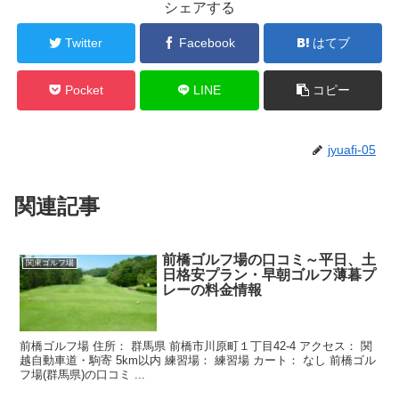
シェアする
Twitter
Facebook
はてブ
Pocket
LINE
コピー
jyuafi-05
関連記事
前橋ゴルフ場の口コミ～平日、土
関東ゴルフ場
日格安プラン・早朝ゴルフ薄暮プ
レーの料金情報
前橋ゴルフ場 住所： 群馬県 前橋市川原町１丁目42-4 アクセス： 関
越自動車道・駒寄 5km以内 練習場： 練習場 カート： なし 前橋ゴル
フ場(群馬県)の口コミ ...