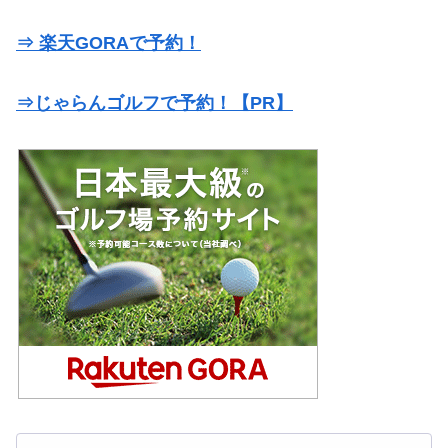
⇒ 楽天GORAで予約！
⇒じゃらんゴルフで予約！【PR】