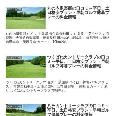
丸の内倶楽部の口コミ～平日、土
関東ゴルフ場
日格安プラン・早朝ゴルフ薄暮プ
レーの料金情報
丸の内倶楽部 住所： 千葉県 長生郡長柄町 力丸３５４ アクセス： 首
都圏中央連絡自動車道・茂原長柄 5km以内 練習場： 首都圏中央連絡
自動車道・茂原長南 カート： 10km以内 ...
つくばねカントリークラブの口コ
関東ゴルフ場
ミ～平日、土日格安プラン・早朝
ゴルフ薄暮プレーの料金情報
つくばねカントリークラブ 住所： 茨城県 つくば市神郡2726 アクセ
ス： 常磐自動車道・土浦北 20km以内 練習場： 練習場 カート： あ
り つくばねカントリークラブ(茨城県)...
八洲カントリークラブの口コミ～
関東ゴルフ場
平日、土日格安プラン・早朝ゴル
フ薄暮プレーの料金情報