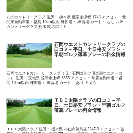
八洲カントリークラブ 住所： 栃木県 鹿沼市深程 1746 アクセス： 北
関東自動車道・都賀 10km以内 練習場： 練習場 カート： なし 八洲
カントリークラブ(栃木県)の口コミ...
石岡ウエストカントリークラブの
関東ゴルフ場
口コミ～平日、土日格安プラン・
早朝ゴルフ薄暮プレーの料金情報
石岡ウエストカントリークラブ（旧：石岡ゴルフ倶楽部ウエストコー
ス） 住所： 茨城県 笠間市上郷 3355 アクセス： 常磐自動車道・岩
間 10km以内 練習場： 練習場 カート： あり 石岡ウ...
ＴＢＣ太陽クラブの口コミ～平
関東ゴルフ場
日、土日格安プラン・早朝ゴルフ
薄暮プレーの料金情報
ＴＢＣ太陽クラブ 住所： 栃木県 小山市神鳥谷2247-3 アクセス： 首