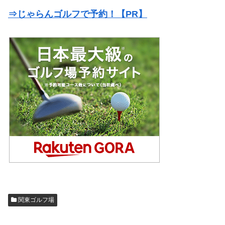
⇒じゃらんゴルフで予約！【PR】
関東ゴルフ場