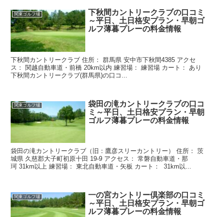
下秋間カントリークラブの口コミ
関東ゴルフ場
～平日、土日格安プラン・早朝ゴ
ルフ薄暮プレーの料金情報
下秋間カントリークラブ 住所： 群馬県 安中市下秋間4385 アクセ
ス： 関越自動車道・前橋 20km以内 練習場： 練習場 カート： あり
下秋間カントリークラブ(群馬県)の口コ...
袋田の滝カントリークラブの口コ
関東ゴルフ場
ミ～平日、土日格安プラン・早朝
ゴルフ薄暮プレーの料金情報
袋田の滝カントリークラブ（旧：鷹彦スリーカントリー） 住所： 茨
城県 久慈郡大子町初原十田 19-9 アクセス： 常磐自動車道・那
珂 31km以上 練習場： 東北自動車道・矢板 カート： 31km以...
一の宮カントリー倶楽部の口コミ
関東ゴルフ場
～平日、土日格安プラン・早朝ゴ
ルフ薄暮プレーの料金情報