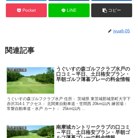
Pocket
LINE
コピー
jyuafi-05
関連記事
うぐいすの森ゴルフクラブ水戸の
関東ゴルフ場
口コミ～平日、土日格安プラン・
早朝ゴルフ薄暮プレーの料金情報
うぐいすの森ゴルフクラブ水戸 住所： 茨城県 東茨城郡城里町大字下
赤沢314-1 アクセス： 北関東自動車道・笠間西 20km以内 練習場：
常磐自動車道・水戸 カート： 25km以内 ...
南摩城カントリークラブの口コミ
関東ゴルフ場
～平日、土日格安プラン・早朝ゴ
ルフ薄暮プレーの料金情報