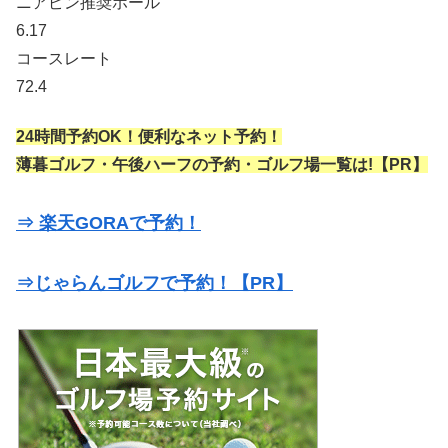
ニアピン推奨ホール
6.17
コースレート
72.4
24時間予約OK！便利なネット予約！
薄暮ゴルフ・午後ハーフの予約・ゴルフ場一覧は!【PR】
⇒ 楽天GORAで予約！
⇒じゃらんゴルフで予約！【PR】