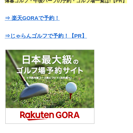
薄暮ゴルフ・午後ハーフの予約・ゴルフ場一覧は!【PR】
⇒ 楽天GORAで予約！
⇒じゃらんゴルフで予約！【PR】