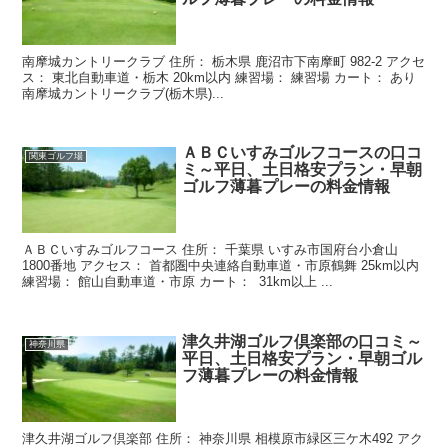
南摩城カントリークラブ 住所： 栃木県 鹿沼市下南摩町 982-2 アクセ
ス： 東北自動車道・栃木 20km以内 練習場： 練習場 カート： あり
南摩城カントリークラブ(栃木県)...
ＡＢＣいすみゴルフコースの口コ
関東ゴルフ場
ミ～平日、土日格安プラン・早朝
ゴルフ薄暮プレーの料金情報
ＡＢＣいすみゴルフコース 住所： 千葉県 いすみ市国府台小倉山
1800番地 アクセス： 首都圏中央連絡自動車道・市原鶴舞 25km以内
練習場： 館山自動車道・市原 カート： 31km以上 ...
津久井湖ゴルフ倶楽部の口コミ～
神奈川県
平日、土日格安プラン・早朝ゴル
フ薄暮プレーの料金情報
津久井湖ゴルフ倶楽部 住所： 神奈川県 相模原市緑区三ケ木492 アク