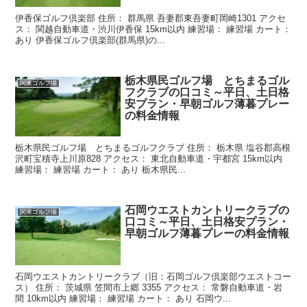
伊香保ゴルフ倶楽部 住所： 群馬県 吾妻郡東吾妻町岡崎1301 アクセ
ス： 関越自動車道・渋川伊香保 15km以内 練習場： 練習場 カート：
あり 伊香保ゴルフ倶楽部(群馬県)の...
栃木県民ゴルフ場 とちまるゴル
関東ゴルフ場
フクラブの口コミ～平日、土日格
安プラン・早朝ゴルフ薄暮プレー
の料金情報
栃木県民ゴルフ場 とちまるゴルフクラブ 住所： 栃木県 塩谷郡高根
沢町宝積寺上川原828 アクセス： 東北自動車道・宇都宮 15km以内
練習場： 練習場 カート： あり 栃木県民...
石岡ウエストカントリークラブの
関東ゴルフ場
口コミ～平日、土日格安プラン・
早朝ゴルフ薄暮プレーの料金情報
石岡ウエストカントリークラブ（旧：石岡ゴルフ倶楽部ウエストコー
ス） 住所： 茨城県 笠間市上郷 3355 アクセス： 常磐自動車道・岩
間 10km以内 練習場： 練習場 カート： あり 石岡ウ...