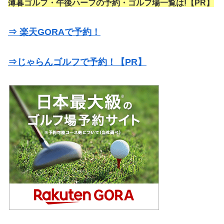
薄暮ゴルフ・午後ハーフの予約・ゴルフ場一覧は!【PR】
⇒ 楽天GORAで予約！
⇒じゃらんゴルフで予約！【PR】