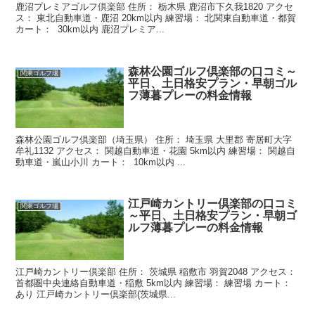
鹿沼プレミアゴルフ倶楽部 住所： 栃木県 鹿沼市下久我1820 アクセ
ス： 東北自動車道・鹿沼 20km以内 練習場： 北関東自動車道・都賀
カート： 30km以内 鹿沼プレミア...
森林公園ゴルフ倶楽部の口コミ～
関東ゴルフ場
平日、土日格安プラン・早朝ゴル
フ薄暮プレーの料金情報
森林公園ゴルフ倶楽部（埼玉県） 住所： 埼玉県 大里郡 寄居町大字
牟礼1132 アクセス： 関越自動車道・花園 5km以内 練習場： 関越自
動車道・嵐山小川 カート： 10km以内 ...
江戸崎カントリー倶楽部の口コミ
関東ゴルフ場
～平日、土日格安プラン・早朝ゴ
ルフ薄暮プレーの料金情報
江戸崎カントリー倶楽部 住所： 茨城県 稲敷市 羽賀2048 アクセス：
首都圏中央連絡自動車道・稲敷 5km以内 練習場： 練習場 カート：
あり 江戸崎カントリー倶楽部(茨城県...