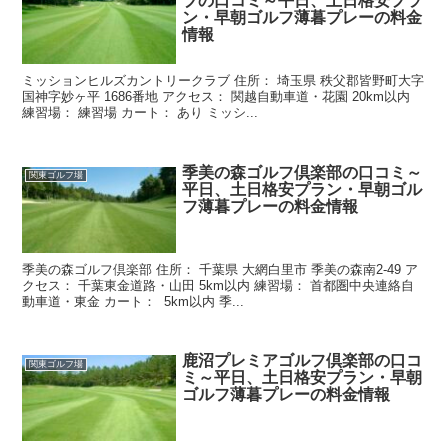
ブの口コミ～平日、土日格安プラ
ン・早朝ゴルフ薄暮プレーの料金
情報
ミッションヒルズカントリークラブ 住所： 埼玉県 秩父郡皆野町大字
国神字妙ヶ平 1686番地 アクセス： 関越自動車道・花園 20km以内
練習場： 練習場 カート： あり ミッシ...
季美の森ゴルフ倶楽部の口コミ～
関東ゴルフ場
平日、土日格安プラン・早朝ゴル
フ薄暮プレーの料金情報
季美の森ゴルフ倶楽部 住所： 千葉県 大網白里市 季美の森南2-49 ア
クセス： 千葉東金道路・山田 5km以内 練習場： 首都圏中央連絡自
動車道・東金 カート： 5km以内 季...
鹿沼プレミアゴルフ倶楽部の口コ
関東ゴルフ場
ミ～平日、土日格安プラン・早朝
ゴルフ薄暮プレーの料金情報