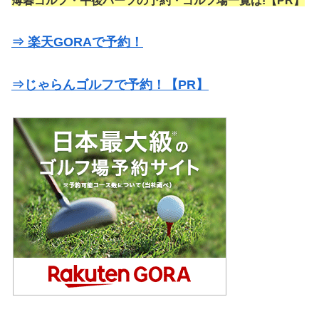
薄暮ゴルフ・午後ハーフの予約・ゴルフ場一覧は!【PR】
⇒ 楽天GORAで予約！
⇒じゃらんゴルフで予約！【PR】