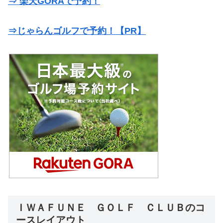
⇒ 楽天GORAで予約！
⇒じゃらんゴルフで予約！【PR】
ＩＷＡＦＵＮＥ ＧＯＬＦ ＣＬＵＢのコ
ースレイアウト