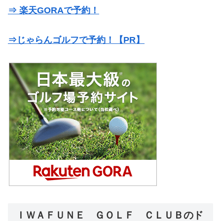
⇒ 楽天GORAで予約！
⇒じゃらんゴルフで予約！【PR】
ＩＷＡＦＵＮＥ ＧＯＬＦ ＣＬＵＢのド