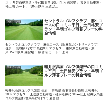
ス： 常磐自動車道・千代田石岡 20km以内 練習場： 常磐自動車道・
桜土浦 カート： 30km以内 玉造ゴ...
セントラルゴルフクラブ 麻生コ
関東ゴルフ場
ースの口コミ～平日、土日格安プ
ラン・早朝ゴルフ薄暮プレーの料
金情報
セントラルゴルフクラブ 麻生コース（旧麻生カントリークラブ）
住所： 茨城県 行方市 島並933 アクセス： 東関東自動車道・潮
来 15km以内 練習場： 練習場 カート： あり ...
軽井沢高原ゴルフ倶楽部の口コミ
関東ゴルフ場
～平日、土日格安プラン・早朝ゴ
ルフ薄暮プレーの料金情報
軽井沢高原ゴルフ倶楽部 住所： 群馬県 吾妻郡長野原町 北軽井沢
2032 アクセス： 上信越自動車道・碓氷軽井沢 31km以上 軽井沢高原
ゴルフ倶楽部(群馬県)の口コミ 夏合宿 ...