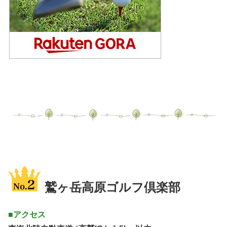
鷲ヶ岳高原ゴルフ倶楽部
■アクセス