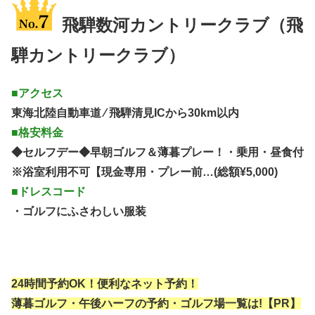
飛騨数河カントリークラブ（飛
騨カントリークラブ）
■アクセス
東海北陸自動車道 ⁄ 飛騨清見ICから30km以内
■格安料金
◆セルフデー◆早朝ゴルフ＆薄暮プレー！・乗用・昼食付
※浴室利用不可【現金専用・プレー前…(総額¥5,000)
■ドレスコード
・ゴルフにふさわしい服装
24時間予約OK！便利なネット予約！
薄暮ゴルフ・午後ハーフの予約・ゴルフ場一覧は!【PR】