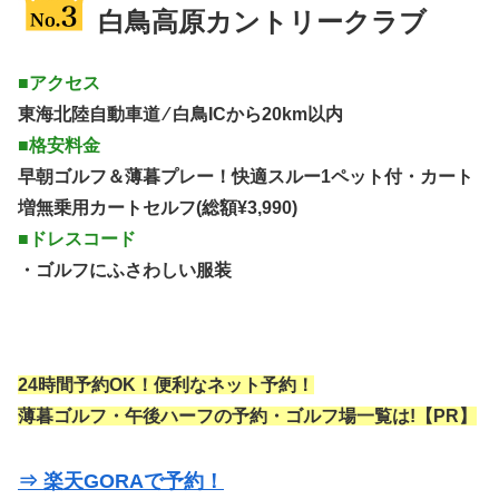
白鳥高原カントリークラブ
■アクセス
東海北陸自動車道 ⁄ 白鳥ICから20km以内
■格安料金
早朝ゴルフ＆薄暮プレー！快適スルー1ペット付・カート
増無乗用カートセルフ(総額¥3,990)
■ドレスコード
・ゴルフにふさわしい服装
24時間予約OK！便利なネット予約！
薄暮ゴルフ・午後ハーフの予約・ゴルフ場一覧は!【PR】
⇒ 楽天GORAで予約！