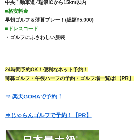
中央自動車道 ⁄ 瑞浪ICから15km以内
■格安料金
早朝ゴルフ＆薄暮プレー！(総額¥5,000)
■ドレスコード
・ゴルフにふさわしい服装
24時間予約OK！便利なネット予約！
薄暮ゴルフ・午後ハーフの予約・ゴルフ場一覧は!【PR】
⇒ 楽天GORAで予約！
⇒じゃらんゴルフで予約！【PR】