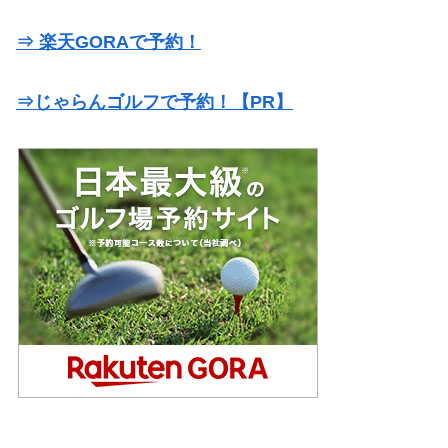
⇒ 楽天GORAで予約！
⇒じゃらんゴルフで予約！【PR】