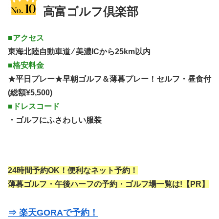
高富ゴルフ倶楽部
■アクセス
東海北陸自動車道 ⁄ 美濃ICから25km以内
■格安料金
★平日プレー★早朝ゴルフ＆薄暮プレー！セルフ・昼食付
(総額¥5,500)
■ドレスコード
・ゴルフにふさわしい服装
24時間予約OK！便利なネット予約！
薄暮ゴルフ・午後ハーフの予約・ゴルフ場一覧は!【PR】
⇒ 楽天GORAで予約！