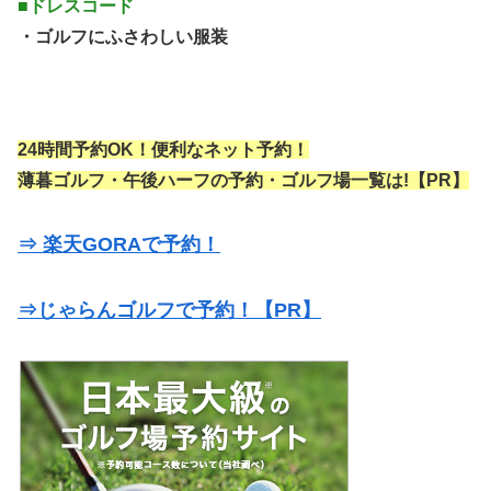
■ドレスコード
・ゴルフにふさわしい服装
24時間予約OK！便利なネット予約！
薄暮ゴルフ・午後ハーフの予約・ゴルフ場一覧は!【PR】
⇒ 楽天GORAで予約！
⇒じゃらんゴルフで予約！【PR】