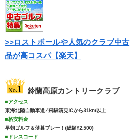
>>ロストボールや人気のクラブ中古
品が高コスパ【楽天】
鈴蘭高原カントリークラブ
■アクセス
東海北陸自動車道 ⁄ 飛騨清見ICから31km以上
■格安料金
早朝ゴルフ＆薄暮プレー！(総額¥2,500)
■ドレスコード