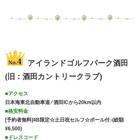
アイランドゴルフパーク酒田
(旧：酒田カントリークラブ)
■アクセス
日本海東北自動車道 ⁄ 酒田ICから20km以内
■格安料金
[予約者無料]4B限定☆土日祝セルフ☆ボール付♪(総額
¥6,500)
■ドレスコード