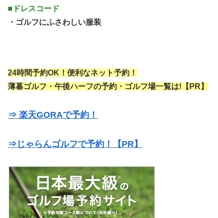
■ドレスコード
・ゴルフにふさわしい服装
24時間予約OK！便利なネット予約！
薄暮ゴルフ・午後ハーフの予約・ゴルフ場一覧は!【PR】
⇒ 楽天GORAで予約！
⇒じゃらんゴルフで予約！【PR】