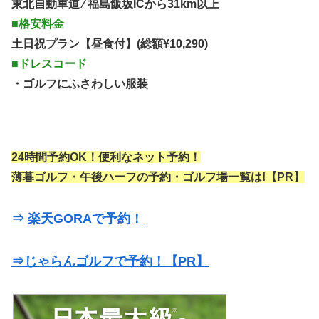
東北自動車道 ⁄ 福島飯坂ICから31km以上
■格安料金
土日祝プラン【昼食付】(総額¥10,290)
■ドレスコード
・ゴルフにふさわしい服装
24時間予約OK！便利なネット予約！
薄暮ゴルフ・午後ハーフの予約・ゴルフ場一覧は!【PR】
⇒ 楽天GORAで予約！
⇒じゃらんゴルフで予約！【PR】