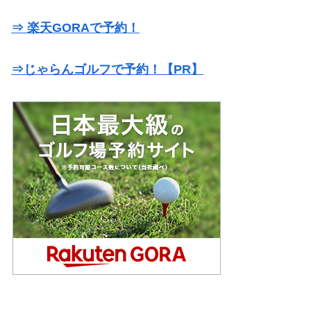
⇒ 楽天GORAで予約！
⇒じゃらんゴルフで予約！【PR】