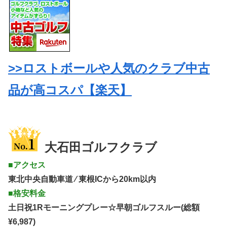
>>ロストボールや人気のクラブ中古
品が高コスパ【楽天】
大石田ゴルフクラブ
■アクセス
東北中央自動車道 ⁄ 東根ICから20km以内
■格安料金
土日祝1Rモーニングプレー☆早朝ゴルフスルー(総額
¥6,987)