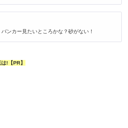
。バンカー見たいところかな？砂がない！
は!【PR】